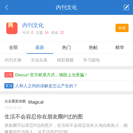
内刊文化
内刊文化
收藏
今日:
0
主题:
14
排名:
22
全部
最新
热门
热帖
精华
内刊文摘
文化头条
精彩视频
学习园地
Discuz! 官方联系方式，慎防上当受骗！
公告
人和人之间的误解是怎么产生的？
置顶
点击重新加载
Magical
2020-8-24
生活不会容忍你在朋友圈P过的图
朋友圈可以容忍P过的照片，生活却不会容忍你长久地自欺欺人，能
够掌控生活的人，从不活在PS过的 ...