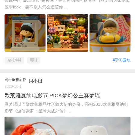
传说中的“爆款体质”是神马？在即将到来的秋冬季当然要为大家示范
应季look，要不别人怎么追随你 ...
1444
1
#学习园地
点击重新加载
贝小姐
2020-10-1
欧莱雅戛纳电影节 PICK梦幻公主奚梦瑶
奚梦瑶以巴黎欧莱雅品牌形象大使的身份，亮相2018欧莱雅戛纳电
影节《游侠索罗：星球大战外传》 ...