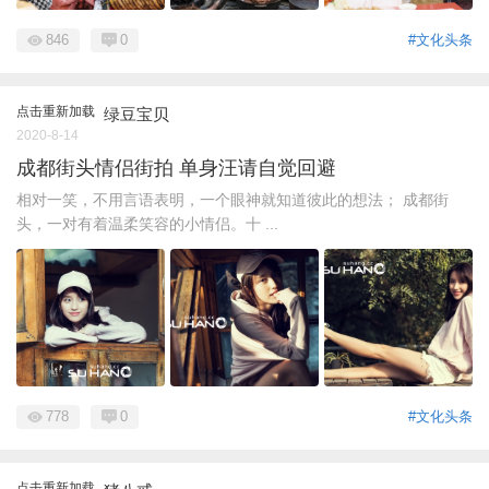
846
0
#文化头条
点击重新加载
绿豆宝贝
2020-8-14
成都街头情侣街拍 单身汪请自觉回避
相对一笑，不用言语表明，一个眼神就知道彼此的想法； 成都街
头，一对有着温柔笑容的小情侣。十 ...
778
0
#文化头条
点击重新加载