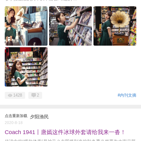
1428
2
#内刊文摘
点击重新加载
夕阳渔民
2020-8-18
Coach 1941丨唐嫣这件冰球外套请给我来一沓！