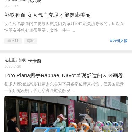
猪八戒
2020-8-5
补铁补血 女人气血充足才能健康美丽
女性容易缺血的主要原因就是因为每月经血流失所导致的，所以女
性朋友补铁补血很重要，女性一生中 ...
611
0
#内刊文摘
点击重新加载
卡卡西
2020-7-26
Loro Piana携手Raphael Navot呈现舒适的未来画卷
很多人都知道高跟鞋穿太久会对下身各部位带来损伤，但美国最新
一项研究表明，长期穿高跟鞋会触发 ...