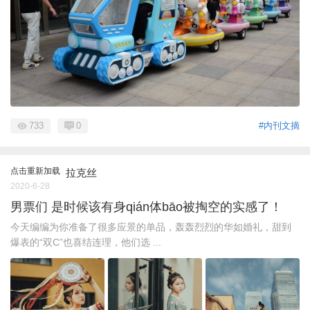
733
0
#内刊文摘
点击重新加载
拉克丝
2020-6-28
男票们 是时候该有身qián体bāo被掏空的实感了！
今天编编为你准备了很多应景的单品，轰轰烈烈的华如婚礼，甜到
爆表的“双C”也喜结连理，他们选 ...