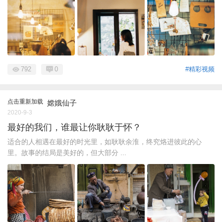
792
0
#精彩视频
点击重新加载
嫦娥仙子
2020-9-3
最好的我们，谁最让你耿耿于怀？
适合的人相遇在最好的时光里，如耿耿余淮，终究烙进彼此的心
里。故事的结局是美好的，但大部分 ...