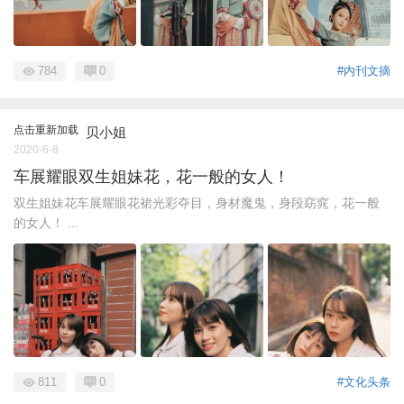
784
0
#内刊文摘
点击重新加载
贝小姐
2020-6-8
车展耀眼双生姐妹花，花一般的女人！
双生姐妹花车展耀眼花裙光彩夺目，身材魔鬼，身段窈窕，花一般
的女人！ ...
811
0
#文化头条