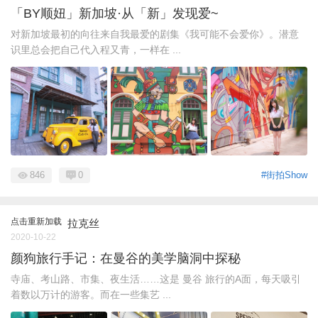
「BY顺妞」新加坡·从「新」发现爱~
对新加坡最初的向往来自我最爱的剧集《我可能不会爱你》。潜意
识里总会把自己代入程又青，一样在 ...
846
0
#街拍Show
点击重新加载
拉克丝
2020-10-22
颜狗旅行手记：在曼谷的美学脑洞中探秘
寺庙、考山路、市集、夜生活……这是 曼谷 旅行的A面，每天吸引
着数以万计的游客。而在一些集艺 ...