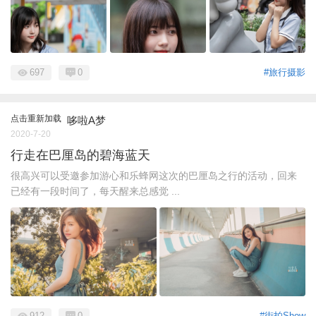
697
0
#旅行摄影
点击重新加载
哆啦A梦
2020-7-20
行走在巴厘岛的碧海蓝天
很高兴可以受邀参加游心和乐蜂网这次的巴厘岛之行的活动，回来
已经有一段时间了，每天醒来总感觉 ...
912
0
#街拍Show