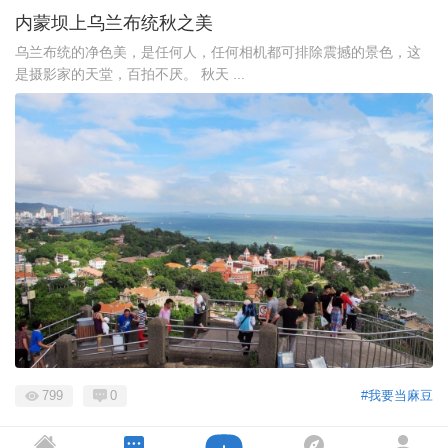
内蒙坝上乌兰布统秋之美
乌兰布统的净色美，是任何人，任何相机都可排除震撼的景色，这
是摄影家的天堂，百拍不厌。 秋天 ...
799
0
#我要当麻豆