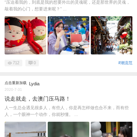
“压迫着我的，到底是我的想要外出的灵魂呢，还是那世界的灵魂，
敲着我的心门，想要进来呢？” ...
712
0
#潮流范
点击重新加载
Lydia
2020-7-31
说走就走，去澳门压马路！
人一生总会遇见很多人，有些人，你是再怎样做也合不来，而有些
人，一个眼神一个动作，你就秒懂。 ...