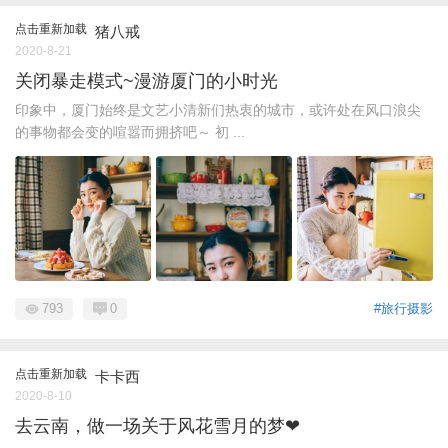
点击重新加载
猪八戒
2020-8-21
关闭暴走模式~漫游厦门的小时光
印象中，厦门始终是文艺小清新们热衷的城市，或许处在风口浪尖
的事物都会变的喧嚣而拥挤吧～ 初 ...
793
0
#旅行摄影
点击重新加载
卡卡西
2020-8-10
去云南，做一场关于风花雪月的梦❤