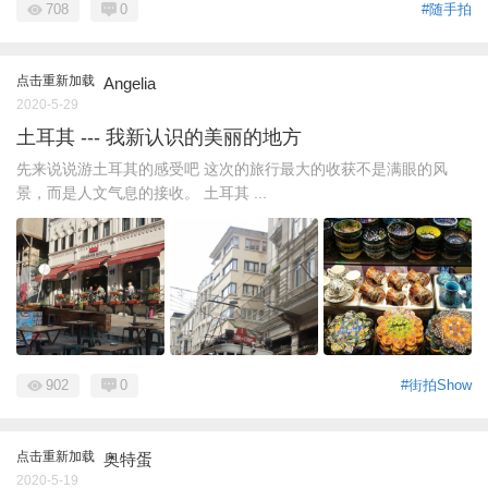
708
0
#随手拍
点击重新加载
Angelia
2020-5-29
土耳其 --- 我新认识的美丽的地方
先来说说游土耳其的感受吧 这次的旅行最大的收获不是满眼的风
景，而是人文气息的接收。 土耳其 ...
902
0
#街拍Show
点击重新加载
奥特蛋
2020-5-19