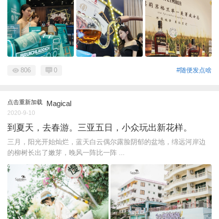
806
0
#随便发点啥
点击重新加载
Magical
2020-9-10
到夏天，去春游。三亚五日，小众玩出新花样。
三月，阳光开始灿烂，蓝天白云偶尔露脸阴郁的盆地，绵远河岸边
的柳树长出了嫩芽，晚风一阵比一阵 ...