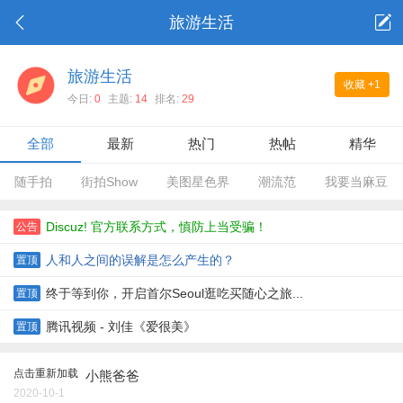
旅游生活
旅游生活
收藏
+1
今日:
0
主题:
14
排名:
29
全部
最新
热门
热帖
精华
随手拍
街拍Show
美图星色界
潮流范
我要当麻豆
Discuz! 官方联系方式，慎防上当受骗！
公告
人和人之间的误解是怎么产生的？
置顶
终于等到你，开启首尔Seoul逛吃买随心之旅...
置顶
腾讯视频 - 刘佳《爱很美》
置顶
点击重新加载
小熊爸爸
2020-10-1