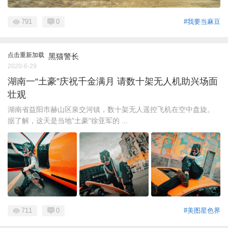
791
0
#我要当麻豆
点击重新加载
黑猫警长
2020-6-29
湖南一“土豪”庆祝千金满月 请数十架无人机助兴场面
壮观
湖南省益阳市赫山区泉交河镇，数十架无人遥控飞机在空中盘旋。
据了解，这天是当地"土豪"徐亚军的 ...
711
0
#美图星色界