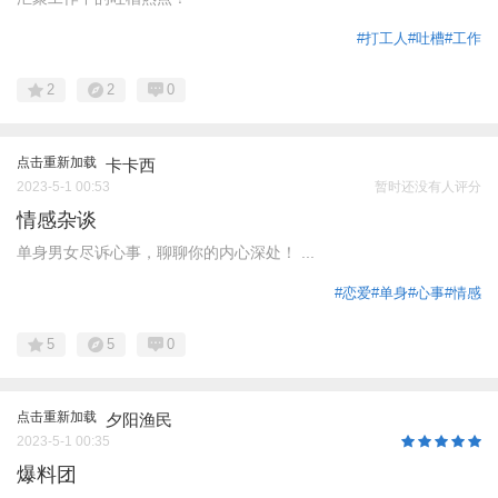
#打工人
#吐槽
#工作
2
2
0
点击重新加载
卡卡西
2023-5-1 00:53
暂时还没有人评分
情感杂谈
单身男女尽诉心事，聊聊你的内心深处！ ...
#恋爱
#单身
#心事
#情感
5
5
0
点击重新加载
夕阳渔民
2023-5-1 00:35
爆料团