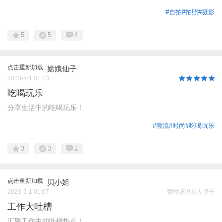
#自拍
#拍照
#摄影
5
5
4
点击重新加载
嫦娥仙子
2023-5-1 01:13
吃喝玩乐
分享生活中的吃喝玩乐！
#潮流
#时尚
#吃喝玩乐
3
3
2
点击重新加载
贝小姐
2023-5-1 01:07
暂时还没有人评分
工作大吐槽
汇聚工作中的吐槽热点！