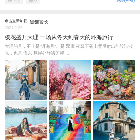
742
0
#财务中心
点击重新加载
黑猫警长
2021-2-26
樱花盛开大理 一场从冬天到春天的环海旅行
大理的月，不止是“洱海月”。是 双廊 夜幕下苍山背后射出的皎洁波
光，也是 海东 悬崖处静谧闪耀 ...