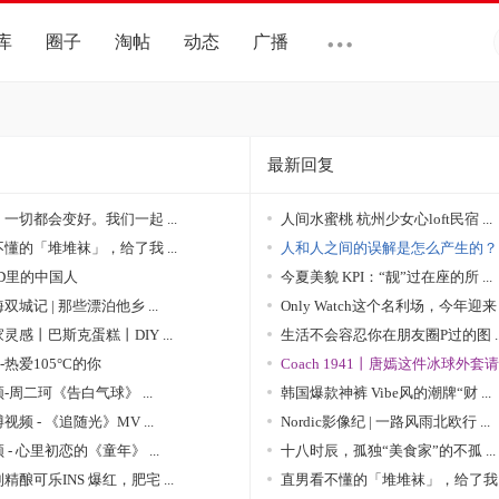
库
圈子
淘帖
动态
广播
最新回复
一切都会变好。我们一起 ...
人间水蜜桃 杭州少女心loft民宿 ...
懂的「堆堆袜」，给了我 ...
人和人之间的误解是怎么产生的？ .
D里的中国人
今夏美貌 KPI：“靓”过在座的所 ...
城记 | 那些漂泊他乡 ...
Only Watch这个名利场，今年迎来 .
灵感丨巴斯克蛋糕丨DIY ...
生活不会容忍你在朋友圈P过的图 ..
-热爱105°C的你
Coach 1941丨唐嫣这件冰球外套请 .
-周二珂《告白气球》 ...
韩国爆款神裤 Vibe风的潮牌“财 ...
频 - 《追随光》MV ...
Nordic影像纪 | 一路风雨北欧行 ...
- 心里初恋的《童年》 ...
十八时辰，孤独“美食家”的不孤 ...
精酿可乐INS 爆红，肥宅 ...
直男看不懂的「堆堆袜」，给了我 .