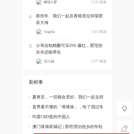
哆啦A梦
1135 阅读
4
那些年、我们一起在香格里拉仰望星
辰大海
Angelia
1215 阅读
5
小哥自制精酿可乐INS 爆红，肥宅快
乐水还能养生
贝小姐
1377 阅读
新鲜事
夏将至，一切都会变好。我们一起去郊
游！
直男看不懂的「堆堆袜」，给了我过冬
的勇气
印度CBD里的中国人
澳门珠海双城记 | 那些漂泊他乡的年轻