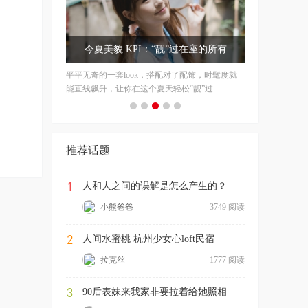
今夏美貌 KPI：“靓”过在座的所有
平平无奇的一套look，搭配对了配饰，时髦度就
能直线飙升，让你在这个夏天轻松“靓”过
推荐话题
1
人和人之间的误解是怎么产生的？
小熊爸爸
3749 阅读
2
人间水蜜桃 杭州少女心loft民宿
拉克丝
1777 阅读
3
90后表妹来我家非要拉着给她照相