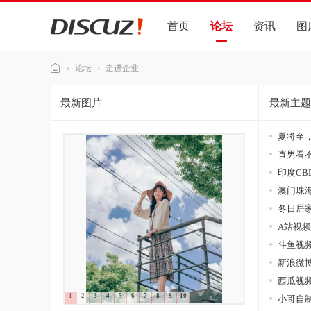
首页
论坛
资讯
图
»
论坛
›
走进企业
Di
最新图片
最新主题
sc
uz
夏将至，
!
直男看不
演
印度CB
示
澳门珠海双
站
冬日居家
A站视频
斗鱼视频
新浪微博视
西瓜视频 
1
2
3
4
5
6
7
8
9
10
小哥自制