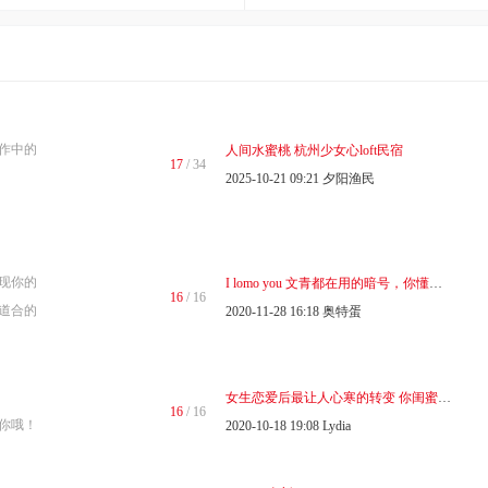
作中的
人间水蜜桃 杭州少女心loft民宿
17
/ 34
2025-10-21 09:21
夕阳渔民
现你的
I lomo you 文青都在用的暗号，你懂吗？
16
/ 16
道合的
2020-11-28 16:18
奥特蛋
女生恋爱后最让人心寒的转变 你闺蜜也是这样吗 ...
16
/ 16
你哦！
2020-10-18 19:08
Lydia