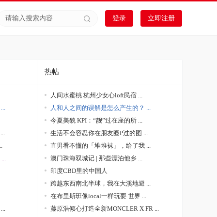
登录
立即注册
热帖
人间水蜜桃 杭州少女心loft民宿 ...
..
人和人之间的误解是怎么产生的？ ...
今夏美貌 KPI：“靓”过在座的所 ...
..
生活不会容忍你在朋友圈P过的图 ...
.
直男看不懂的「堆堆袜」，给了我 ...
..
澳门珠海双城记 | 那些漂泊他乡 ...
印度CBD里的中国人
跨越东西南北半球，我在大溪地避 ...
在布里斯班像local一样玩耍 世界 ...
..
藤原浩倾心打造全新MONCLER X FR ...