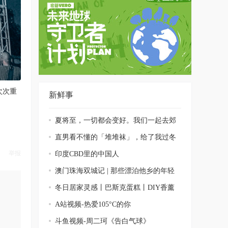
次次重
新鲜事
夏将至，一切都会变好。我们一起去郊
游！
直男看不懂的「堆堆袜」，给了我过冬
的勇气
举报
印度CBD里的中国人
澳门珠海双城记 | 那些漂泊他乡的年轻
人
冬日居家灵感丨巴斯克蛋糕丨DIY香薰
蜡烛丨S
A站视频-热爱105°C的你
斗鱼视频-周二珂《告白气球》