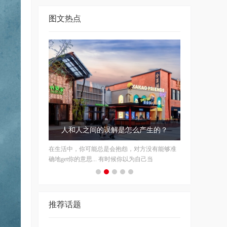
图文热点
今夏美貌 KPI：“靓”过在座的所有
平平无奇的一套look，搭配对了配饰，时髦度就
能直线飙升，让你在这个夏天轻松“靓”过
推荐话题