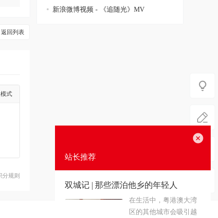
新浪微博视频 - 《追随光》MV
返回列表
级模式
关闭
站长推荐
积分规则
双城记 | 那些漂泊他乡的年轻人
在生活中，粤港澳大湾
区的其他城市会吸引越