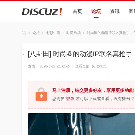
首页
论坛
资讯
图
»
论坛
›
七彩生活
›
时尚秀场
›
时尚圈的动漫IP联名真抢手，你
Di
[八卦田]
时尚圈的动漫IP联名真抢
sc
发表于 2020-6-27 22:32:46
|
查看全部
阅读模式
uz
!
马上注册，结交更多好友，享用更多功能
演
您需要
登录
才可以下载或查看，没有账号？
示
站