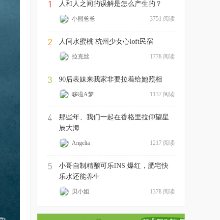
1
人和人之间的误解是怎么产生的？
小熊爸爸
3751 阅读
2
人间水蜜桃 杭州少女心loft民宿
拉克丝
1778 阅读
3
90后表妹来我家非要拉着给她照相
哆啦A梦
1137 阅读
4
那些年、我们一起在香格里拉仰望星
辰大海
Angelia
1217 阅读
5
小哥自制精酿可乐INS 爆红，肥宅快
乐水还能养生
贝小姐
1378 阅读