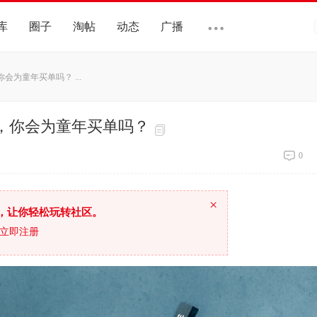
库
圈子
淘帖
动态
广播
会为童年买单吗？ ...
手，你会为童年买单吗？
0
×
，让你轻松玩转社区。
立即注册