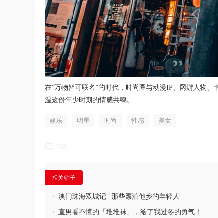
在“万物皆可联名”的时代，时尚圈与动漫IP、网游人物
温这份年少时期的情感共鸣。
娱乐
明星
时尚
性感
美女
回复
相关帖子
•
澳门珠海双城记 | 那些漂泊他乡的年轻人
•
直男看不懂的「堆堆袜」，给了我过冬的勇气！