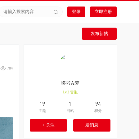
登录
立即注册
发布新帖
784
哆啦A梦
Lv.2
冒泡
19
1
94
主题
回帖
积分
+ 关注
发消息