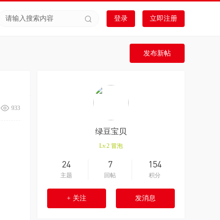
登录
立即注册
发布新帖
933
绿豆宝贝
Lv.2
冒泡
24
7
154
主题
回帖
积分
+ 关注
发消息