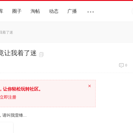
库
圈子
淘帖
动态
广播
我着了迷
竟让我着了迷
0
×
，让你轻松玩转社区。
立即注册
叫我雷锋...