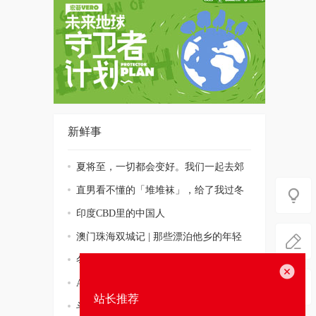
新鲜事
夏将至，一切都会变好。我们一起去郊
游！
直男看不懂的「堆堆袜」，给了我过冬
的勇气
印度CBD里的中国人
澳门珠海双城记 | 那些漂泊他乡的年轻
人
冬日居家灵感丨巴斯克蛋糕丨DIY香薰
关闭
蜡烛丨S
A站视频-热爱105°C的你
站长推荐
斗鱼视频-周二珂《告白气球》