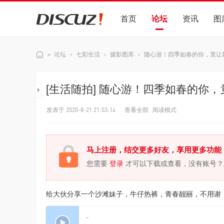
首页
论坛
资讯
图
»
论坛
›
七彩生活
›
摄影图库
›
随心游！四季如春的你，竟让
Di
[生活随拍]
随心游！四季如春的你，
sc
发表于 2020-8-21 21:53:14
|
查看全部
阅读模式
uz
!
马上注册，结交更多好友，享用更多功能
演
您需要
登录
才可以下载或查看，没有账号？
示
站
给大伙分享一个沙滩妹子，牛仔热裤，青春靓丽，不用谢，请
-