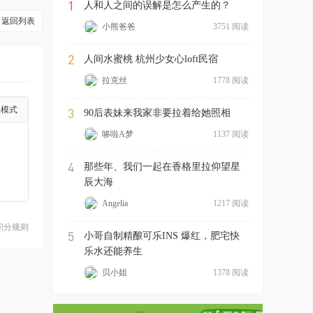
1
人和人之间的误解是怎么产生的？
返回列表
小熊爸爸
3751 阅读
2
人间水蜜桃 杭州少女心loft民宿
拉克丝
1778 阅读
级模式
3
90后表妹来我家非要拉着给她照相
哆啦A梦
1137 阅读
4
那些年、我们一起在香格里拉仰望星
辰大海
Angelia
1217 阅读
积分规则
5
小哥自制精酿可乐INS 爆红，肥宅快
乐水还能养生
贝小姐
1378 阅读