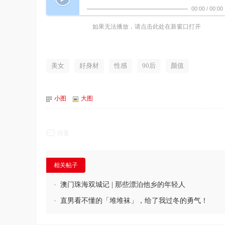
00:00
/
00:00
如果无法播放，请点击此处在新窗口打开
美女
好身材
性感
90后
颜值
小图
大图
回复
相关帖子
•
澳门珠海双城记 | 那些漂泊他乡的年轻人
•
直男看不懂的「堆堆袜」，给了我过冬的勇气！