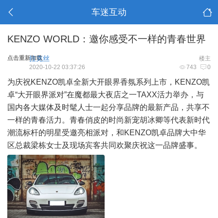
车迷互动
KENZO WORLD：邀你感受不一样的青春世界
点击重新加载
拉克丝
楼主
2020-10-22 03:37:26
743
0
为庆祝KENZO凯卓全新大开眼界香氛系列上市，KENZO凯
卓“大开眼界派对”在魔都最大夜店之一TAXX活力举办，与
国内各大媒体及时髦人士一起分享品牌的最新产品，共享不
一样的青春活力。青春俏皮的时尚新宠胡冰卿等代表新时代
潮流标杆的明星受邀亮相派对，和KENZO凯卓品牌大中华
区总裁梁栋女士及现场宾客共同欢聚庆祝这一品牌盛事。