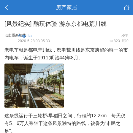
房产家居
[风景纪实]
酷玩体验 游东京都电荒川线
点击重新加载
Angelia
楼主
2020-5-28 03:05:33
823
0
老电车就是都电荒川线，都电荒川线是东京遗留的唯一的市
内电车，诞生于1911(明治44)年8月。
这条线运行于三轮桥/早稻田之间，行程约12.2km，每天仍
有5、6万人乘坐于这条风景独特的路线，被誉为“市民之
足”。