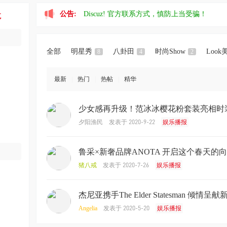
公告:
Discuz! 官方联系方式，慎防上当受骗！
航
全部
明星秀
八卦田
时尚Show
Look
8
4
2
最新
|
热门
|
热帖
|
精华
少女感再升级！范冰冰樱花粉套装亮相时
发表于 2020-9-22
夕阳渔民
娱乐播报
鲁采×新奢品牌ANOTA 开启这个春天的
发表于 2020-7-26
猪八戒
娱乐播报
杰尼亚携手The Elder Statesman 倾情呈献
发表于 2020-5-20
Angelia
娱乐播报