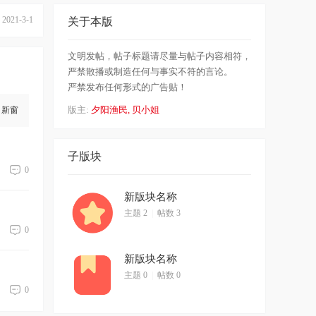
021-3-1
关于本版
文明发帖，帖子标题请尽量与帖子内容相符，
严禁散播或制造任何与事实不符的言论。
严禁发布任何形式的广告贴！
版主:
夕阳渔民
,
贝小姐
新窗
子版块
0
新版块名称
主题 2
|
帖数 3
0
新版块名称
主题 0
|
帖数 0
0