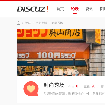
首页
论坛
资讯
图
»
论坛
›
七彩生活
›
时尚秀场
Di
sc
uz
!
演
示
站
时尚秀场
0
20
今日:
/
主题:
/
排
引领时尚的潮流，彰显独特的个性，尽显都市