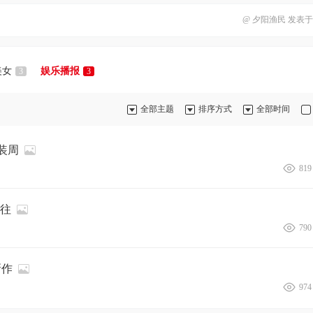
@
夕阳渔民
发表于 2
美女
娱乐播报
3
3
全部主题
排序方式
全部时间
装周
819
向往
790
新作
974