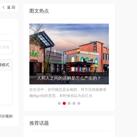
返 回
图文热点
个字符
级模式
今夏美貌 KPI：“靓”过在座的所有
平平无奇的一套look，搭配对了配饰，时髦度就
能直线飙升，让你在这个夏天轻松“靓”过
积分规则
推荐话题