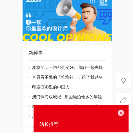
新鲜事
夏将至，一切都会变好。我们一起去郊
游！
直男看不懂的「堆堆袜」，给了我过冬
的勇气
印度CBD里的中国人
澳门珠海双城记 | 那些漂泊他乡的年轻
人
冬日居家灵感丨巴斯克蛋糕丨DIY香薰
关闭
蜡烛丨S
A站视频-热爱105°C的你
站长推荐
斗鱼视频-周二珂《告白气球》