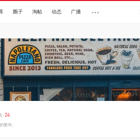
库
圈子
淘帖
动态
广播
24
名:
的繁华。