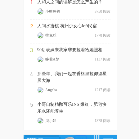
1
人和人之间的误解是怎么产生的？
小熊爸爸
3750 阅读
2
人间水蜜桃 杭州少女心loft民宿
拉克丝
1778 阅读
3
90后表妹来我家非要拉着给她照相
哆啦A梦
1137 阅读
4
那些年、我们一起在香格里拉仰望星
辰大海
Angelia
1217 阅读
5
小哥自制精酿可乐INS 爆红，肥宅快
乐水还能养生
贝小姐
1378 阅读