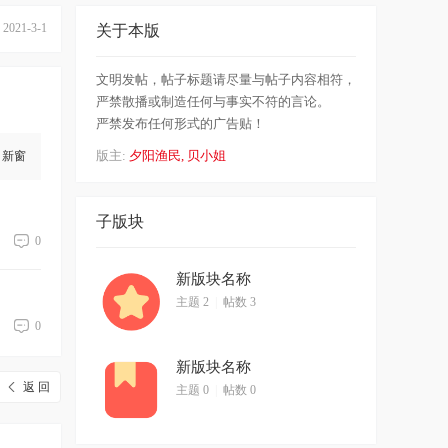
021-3-1
关于本版
文明发帖，帖子标题请尽量与帖子内容相符，
严禁散播或制造任何与事实不符的言论。
严禁发布任何形式的广告贴！
版主:
夕阳渔民
,
贝小姐
新窗
子版块
0
新版块名称
主题 2
|
帖数 3
0
新版块名称
返 回
主题 0
|
帖数 0