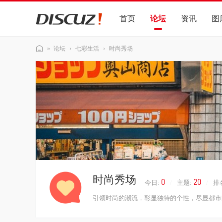
首页
论坛
资讯
图
»
论坛
›
七彩生活
›
时尚秀场
Di
sc
uz
!
演
示
站
时尚秀场
0
20
今日:
/
主题:
/
排
引领时尚的潮流，彰显独特的个性，尽显都市