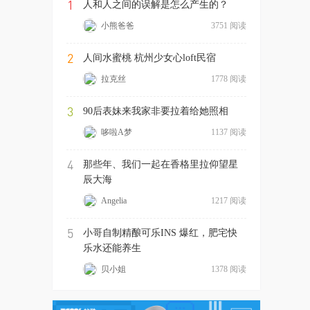
1
人和人之间的误解是怎么产生的？
小熊爸爸
3751 阅读
2
人间水蜜桃 杭州少女心loft民宿
拉克丝
1778 阅读
3
90后表妹来我家非要拉着给她照相
哆啦A梦
1137 阅读
4
那些年、我们一起在香格里拉仰望星
辰大海
Angelia
1217 阅读
5
小哥自制精酿可乐INS 爆红，肥宅快
乐水还能养生
贝小姐
1378 阅读