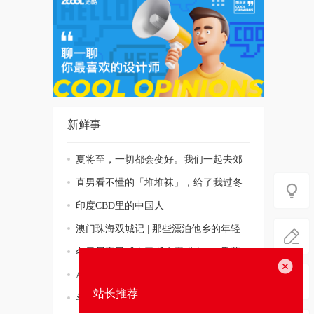
新鲜事
夏将至，一切都会变好。我们一起去郊
游！
直男看不懂的「堆堆袜」，给了我过冬
的勇气
印度CBD里的中国人
澳门珠海双城记 | 那些漂泊他乡的年轻
人
冬日居家灵感丨巴斯克蛋糕丨DIY香薰
关闭
蜡烛丨S
A站视频-热爱105°C的你
站长推荐
斗鱼视频-周二珂《告白气球》