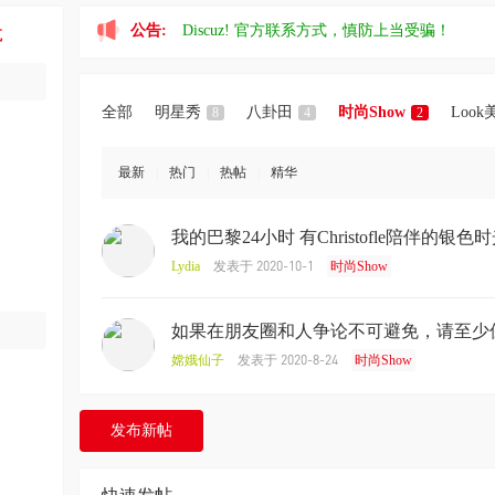
公告:
Discuz! 官方联系方式，慎防上当受骗！
航
全部
明星秀
八卦田
时尚Show
Look
8
4
2
最新
|
热门
|
热帖
|
精华
我的巴黎24小时 有Christofle陪伴的银色
发表于 2020-10-1
Lydia
时尚Show
如果在朋友圈和人争论不可避免，请至少
发表于 2020-8-24
嫦娥仙子
时尚Show
发布新帖