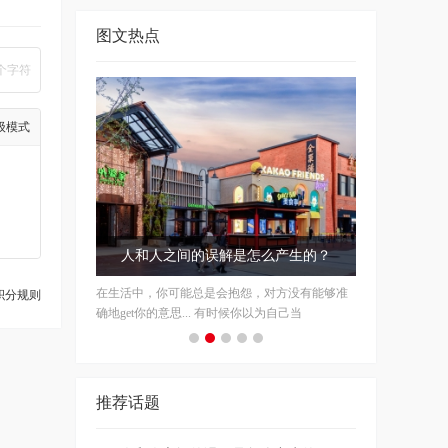
图文热点
个字符
级模式
今夏美貌 KPI：“靓”过在座的所有
平平无奇的一套look，搭配对了配饰，时髦度就
积分规则
能直线飙升，让你在这个夏天轻松“靓”过
推荐话题