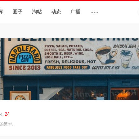
库
圈子
淘帖
动态
广播
24
名:
的繁华。