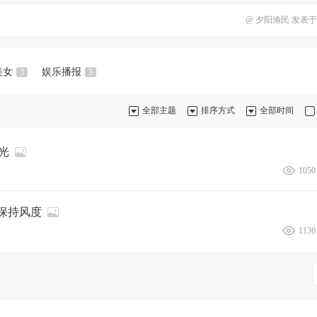
@
夕阳渔民
发表于 2
美女
娱乐播报
3
3
全部主题
排序方式
全部时间
时光
1050
保持风度
1136